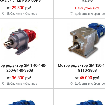
00-3.5-1,1 кВт-В5-FA-PS1
93.3-3
29 300
от
руб.
Цену уточняйте
Добавить в избранное
Добавить в избранное
тор ре­дук­тор ЗМП 40-140-
Мо­тор ре­дук­тор ЗМП50-1
260-G140-380В
G110-380В
36 500
46 000
от
руб.
от
руб.
Добавить в избранное
Добавить в избранное