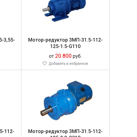
5-3,55-
Мо­тор-ре­дук­тор 3МП-31.5-112-
125-1.5-G110
20 800
от
руб.
Добавить в избранное
5-112-
Мо­тор-ре­дук­тор 3МП-31.5-112-