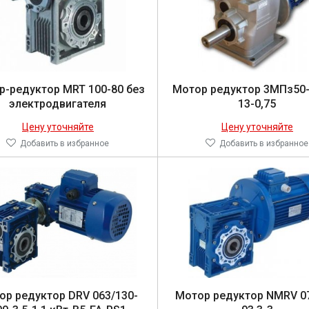
р-ре­дук­тор MRT 100-80 без
Мо­тор ре­дук­тор 3МПз50
элек­трод­ви­гате­ля
13-0,75
Цену уточняйте
Цену уточняйте
Добавить в избранное
Добавить в избранное
ор ре­дук­тор DRV 063/130-
Мо­тор ре­дук­тор NMRV 0