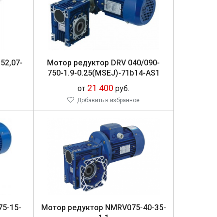
-52,07-
Мо­тор ре­дук­тор DRV 040/090-
750-1.9-0.25(MSEJ)-71b14-AS1
21 400
от
руб.
Добавить в избранное
75-15-
Мо­тор ре­дук­тор NMRV075-40-35-