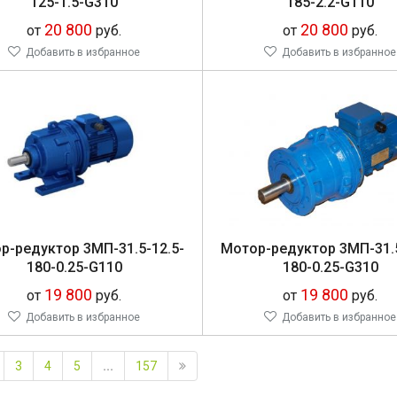
125-1.5-G310
185-2.2-G110
20 800
20 800
от
руб.
от
руб.
Добавить в избранное
Добавить в избранное
р-ре­дук­тор 3МП-31.5-12.5-
Мо­тор-ре­дук­тор 3МП-31.
180-0.25-G110
180-0.25-G310
19 800
19 800
от
руб.
от
руб.
Добавить в избранное
Добавить в избранное
3
4
5
...
157