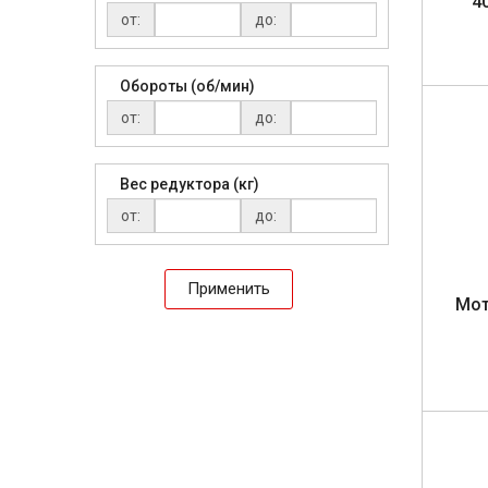
4
от:
до:
Обороты (об/мин)
от:
до:
Вес редуктора (кг)
от:
до:
Применить
Мо­