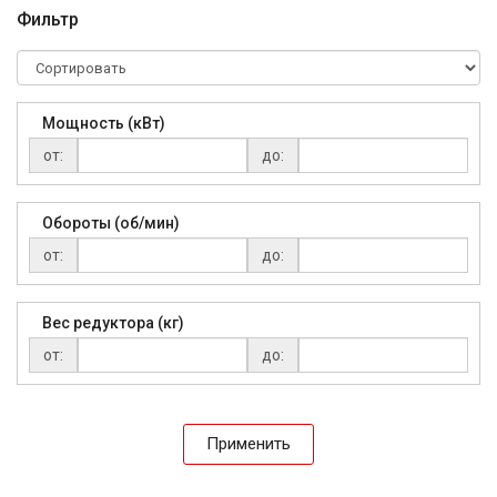
Фильтр
Мощность (кВт)
от:
до:
Обороты (об/мин)
от:
до:
Вес редуктора (кг)
от:
до:
Применить