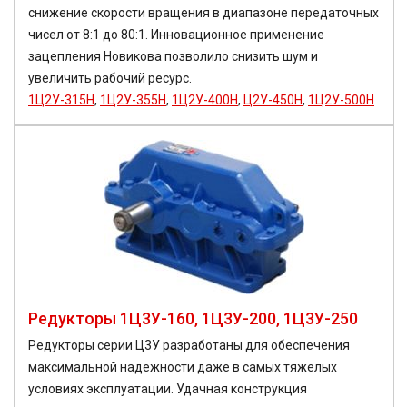
снижение скорости вращения в диапазоне передаточных
чисел от 8:1 до 80:1. Инновационное применение
зацепления Новикова позволило снизить шум и
увеличить рабочий ресурс.
1Ц2У-315Н
,
1Ц2У-355Н
,
1Ц2У-400Н
,
Ц2У-450Н
,
1Ц2У-500Н
Редукторы 1Ц3У-160, 1Ц3У-200, 1Ц3У-250
Редукторы серии Ц3У разработаны для обеспечения
максимальной надежности даже в самых тяжелых
условиях эксплуатации. Удачная конструкция