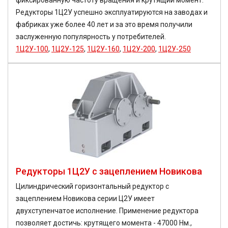
фиксированную частоту вращения и крутящий момент.
Редукторы 1Ц2У успешно эксплуатируются на заводах и
фабриках уже более 40 лет и за это время получили
заслуженную популярность у потребителей.
1Ц2У-100
,
1Ц2У-125
,
1Ц2У-160
,
1Ц2У-200
,
1Ц2У-250
Редукторы 1Ц2У с зацеплением Новикова
Цилиндрический горизонтальный редуктор с
зацеплением Новикова серии Ц2У имеет
двухступенчатое исполнение. Применение редуктора
позволяет достичь: крутящего момента - 47000 Нм.,