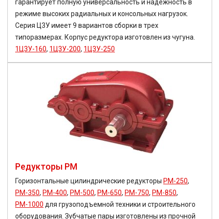
гарантирует полную универсальность и надежность в
режиме высоких радиальных и консольных нагрузок.
Серия Ц3У имеет 9 вариантов сборки в трех
типоразмерах. Корпус редуктора изготовлен из чугуна.
1Ц3У-160
,
1Ц3У-200
,
1Ц3У-250
Редукторы РМ
Горизонтальные цилиндрические редукторы
РМ-250
,
РМ-350
,
РМ-400
,
РМ-500
,
РМ-650
,
РМ-750
,
РМ-850
,
РМ-1000
для грузоподъемной техники и строительного
оборудования. Зубчатые пары изготовлены из прочной