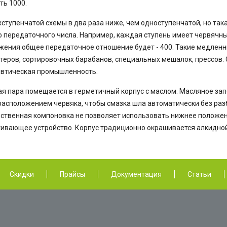
ь 1000.
ступенчатой схемы в два раза ниже, чем одноступенчатой, но так
 передаточного числа. Например, каждая ступень имеет червячны
ения общее передаточное отношение будет - 400. Такие медлен
теров, сортировочных барабанов, специальных мешалок, прессов.
втическая промышленность.
я пара помещается в герметичный корпус с маслом. Масляное зап
асположением червяка, чтобы смазка шла автоматически без раз
ственная компоновка не позволяет использовать нижнее положени
ивающее устройство. Корпус традиционно окрашивается алкидной
Скидки
Прайсы
Документация
Статьи