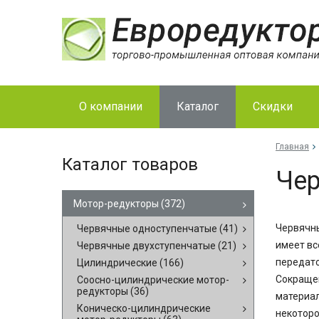
О компании
Каталог
Скидки
Главная
Каталог товаров
Чер
Мотор-редукторы
(372)
Червячны
Червячные одноступенчатые
(41)
имеет вс
Червячные двухступенчатые
(21)
передато
Цилиндрические
(166)
Сокращен
Соосно-цилиндрические мотор-
редукторы
(36)
материал
Коническо-цилиндрические
некоторо