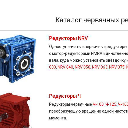
Каталог червячных р
Редукторы NRV
Одноступенчатые червячные редукторы 
с мотор-редукторами NMRV. Единственно
вала, куда можно установить звёздочку 
030
,
NRV 040
,
NRV 050
,
NRV 063
,
NRV 075
,
Редукторы Ч
Редукторы червячные
Ч-100
,
Ч-125
,
Ч-16
преобразующую вращение одной частот
момента.