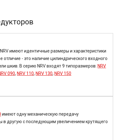
едукторов
NRV имеют идентичные размеры и характеристики
е отличие - это наличие цилиндрического входного
или шкив. В серию NRV входят 9 типоразмеров:
NRV
NRV 090
,
NRV 110
,
NRV 130
,
NRV 150
0
имеют одну механическую передачу
ы в другую с последующим увеличением крутящего