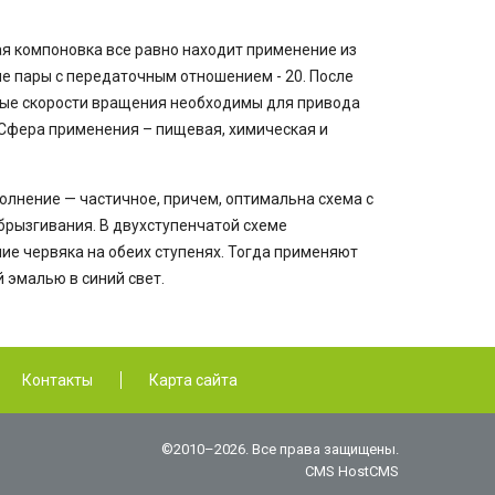
ая компоновка все равно находит применение из
е пары с передаточным отношением - 20. После
ные скорости вращения необходимы для привода
 Сфера применения – пищевая, химическая и
олнение — частичное, причем, оптимальна схема с
брызгивания. В двухступенчатой схеме
е червяка на обеих ступенях. Тогда применяют
 эмалью в синий свет.
Контакты
Карта сайта
©2010–2026. Все права защищены.
CMS HostCMS