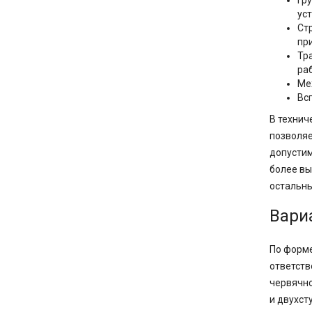
Гр
ус
Ст
пр
Тр
ра
Ме
Вс
В технич
позволяе
допустим
более вы
остальны
Вари
По форме
ответств
червячно
и двухст