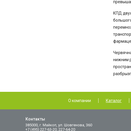
превышат
КПД двух
большого
перемнож
транспор
фармаце
Червячна
нижним р
простран
разбрызг
О компании
Каталог
Контакты
385000, г. Майкоп, ул. Шовгенова, 360
+7 (495) 227-63-20, 227-64-20