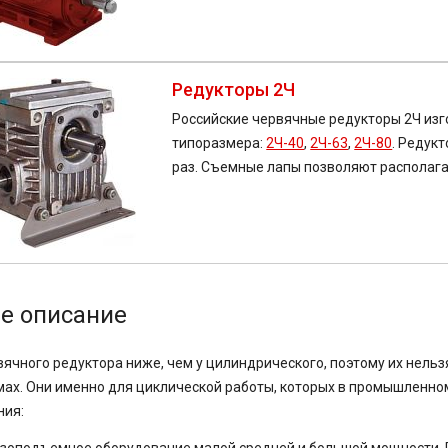
Редукторы 2Ч
Российские червячные редукторы 2Ч изг
типоразмера:
2Ч-40
,
2Ч-63
,
2Ч-80
. Редукт
раз. Съемные лапы позволяют располага
е описание
ячного редуктора ниже, чем у цилиндрического, поэтому их нель
ах. Они именно для циклической работы, которых в промышленно
ния: