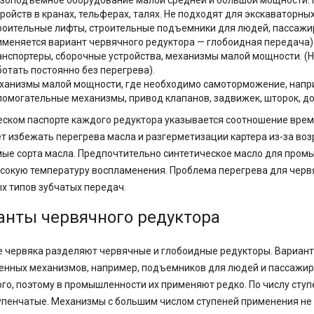
узоподъемное оборудование малой средней и большой мощности. 
тройств в кранах, тельферах, талях. Не подходят для экскаваторн
роительные лифты, строительные подъемники для людей, пассажи
именяется вариант червячного редуктора — глобоидная передача)
анспортеры, сборочные устройства, механизмы малой мощности. (
ботать постоянно без перегрева).
ханизмы малой мощности, где необходимо самоторможение, напр
помогательные механизмы, привод клапанов, задвижек, шторок, до
еском паспорте каждого редуктора указывается соотношение вре
т избежать перегрева масла и разгерметизации картера из-за во
ые сорта масла. Предпочтительно синтетическое масло для пром
сокую температуру воспламенения. Проблема перегрева для червя
х типов зубчатых передач.
анты червячного редуктора
 червяка разделяют червячные и глобоидные редукторы. Вариант
енных механизмов, например, подъемников для людей и пассажир
го, поэтому в промышленности их применяют редко. По числу сту
упенчатые. Механизмы с большим числом ступеней применения не 