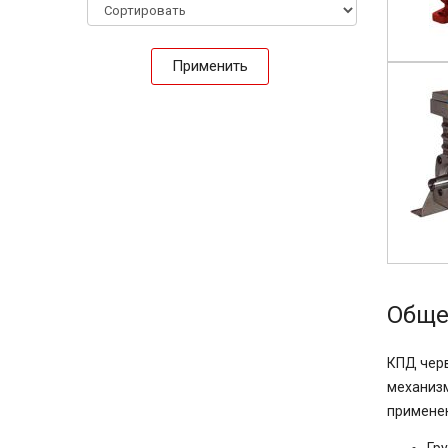
Применить
Обще
КПД черв
механизм
примене