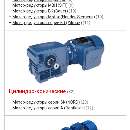
Мотор-редукторы MBH (SITI)
(9)
Мотор-редукторы BK (Bauer)
(10)
Мотор-редукторы Motox (Flender, Siemens)
(10)
Мотор-редукторы серии KR (Yilmaz)
(11)
Цилиндро-конические
(32)
Мотор-редукторы серии SK (NORD)
(20)
Мотор-редукторы серии A (Bonfiglioli)
(12)