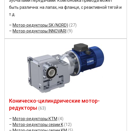
зубчатыми передачами. Компоновка привода может
быть различна: на лапах, на фланце, с реактивной тягой и
т.д.
Мотор-редукторы SK (NORD)
(27)
Мотор-редукторы INNOVARI
(9)
Коническо-цилиндрические мотор-
редукторы
(63)
Мотор-редукторы КТМ
(4)
Мотор-редукторы серии K
(12)
Мотор-редукторы серии КМ
(5)