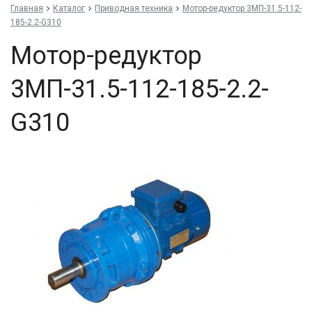
Главная
Каталог
Приводная техника
Мо­тор-ре­дук­тор 3МП-31.5-112-
185-2.2-G310
Мо­тор-ре­дук­тор
3МП-31.5-112-185-2.2-
G310