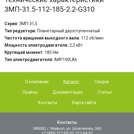
3МП-31.5-112-185-2.2-G310
Серия:
3МП-31,5
Тип редуктора:
Планетарный двухступенчатый
Частота вращения выходного вала:
112
об/мин
Мощность электродвигателя:
2
,2 кВт
Крутящий момент:
185
Нм
Тип электродвигателя:
АИР100LА6
О компании
Каталог
Скидки
Прайсы
Документация
Статьи
Контакты
Карта сайта
Контакты
385000, г. Майкоп, ул. Шовгенова, 360
+7 (495) 227-63-20, 227-64-20