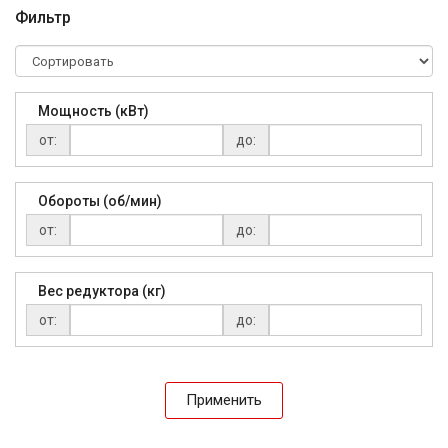
Фильтр
Мощность (кВт)
от:
до:
Обороты (об/мин)
от:
до:
Вес редуктора (кг)
от:
до:
Применить