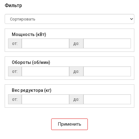
Фильтр
Мощность (кВт)
от:
до:
Обороты (об/мин)
от:
до:
Вес редуктора (кг)
от:
до:
Применить