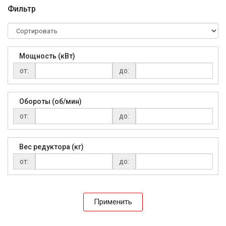
Фильтр
Мощность (кВт)
от:
до:
Обороты (об/мин)
от:
до:
Вес редуктора (кг)
от:
до:
Применить