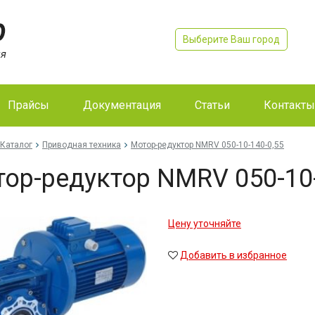
Выберите Ваш город
Прайсы
Документация
Статьи
Контакты
Каталог
Приводная техника
Мо­тор-ре­дук­тор NMRV 050-10-140-0,55
тор-ре­дук­тор NMRV 050-10
Цену уточняйте
Добавить в избранное