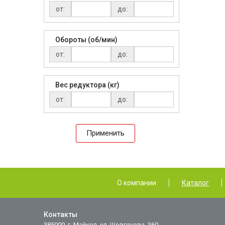
от:
до:
Обороты (об/мин)
от:
до:
Вес редуктора (кг)
от:
до:
Применить
О компании
Каталог
Контакты
385000, г. Майкоп, ул. Шовгенова, 360