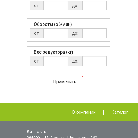
от:
до:
Обороты (об/мин)
от:
до:
Вес редуктора (кг)
от:
до:
Применить
О компании
Каталог
Контакты
385000, г. Майкоп, ул. Шовгенова, 360