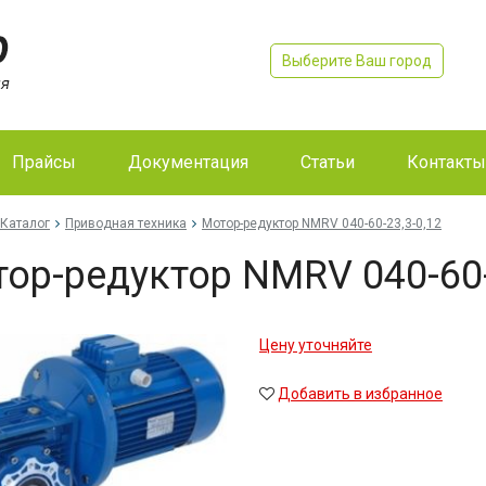
Выберите Ваш город
Прайсы
Документация
Статьи
Контакты
Каталог
Приводная техника
Мо­тор-ре­дук­тор NMRV 040-60-23,3-0,12
тор-ре­дук­тор NMRV 040-60
Цену уточняйте
Добавить в избранное