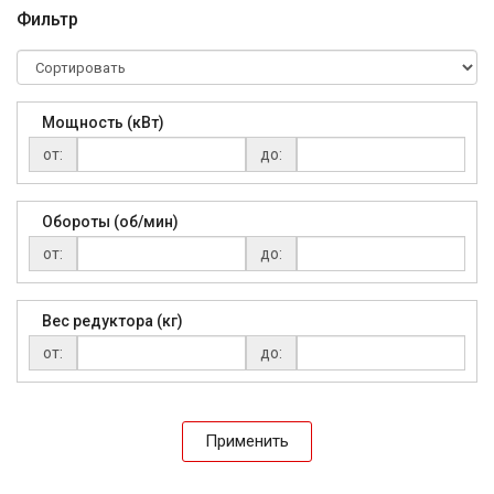
Фильтр
Мощность (кВт)
от:
до:
Обороты (об/мин)
от:
до:
Вес редуктора (кг)
от:
до:
Применить