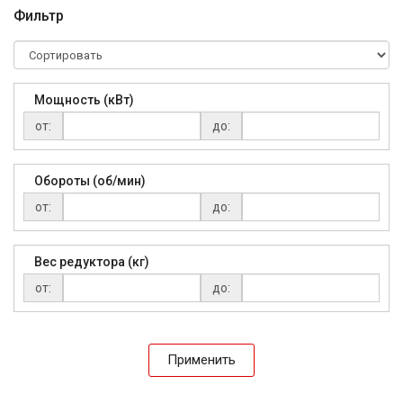
Фильтр
Мощность (кВт)
от:
до:
Обороты (об/мин)
от:
до:
Вес редуктора (кг)
от:
до:
Применить