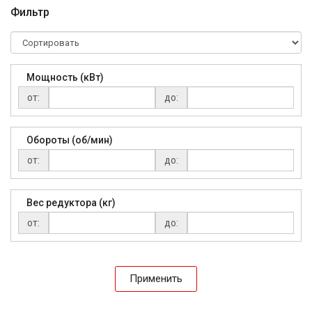
Фильтр
Мощность (кВт)
от:
до:
Обороты (об/мин)
от:
до:
Вес редуктора (кг)
от:
до:
Применить