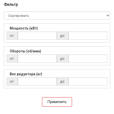
Фильтр
Мощность (кВт)
от:
до:
Обороты (об/мин)
от:
до:
Вес редуктора (кг)
от:
до:
Применить