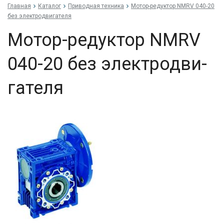
Главная
Каталог
Приводная техника
Мо­тор-ре­дук­тор NMRV 040-20
без элек­трод­ви­гате­ля
Мо­тор-ре­дук­тор NMRV
040-20 без элек­трод­ви­
гате­ля