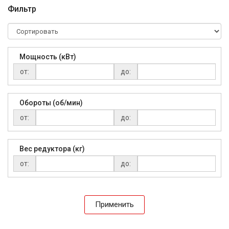
Фильтр
Мощность (кВт)
от:
до:
Обороты (об/мин)
от:
до:
Вес редуктора (кг)
от:
до:
Применить