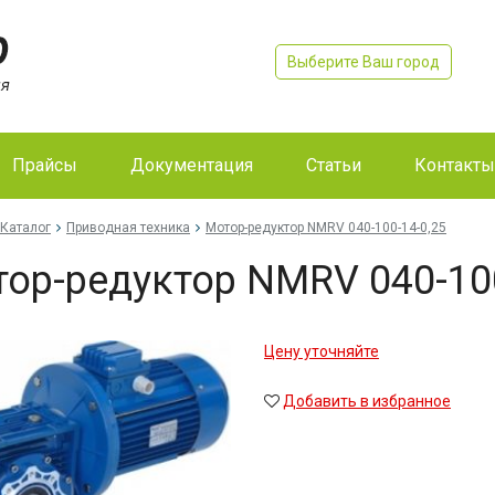
Выберите Ваш город
Прайсы
Документация
Статьи
Контакты
Каталог
Приводная техника
Мо­тор-ре­дук­тор NMRV 040-100-14-0,25
тор-ре­дук­тор NMRV 040-10
Цену уточняйте
Добавить в избранное