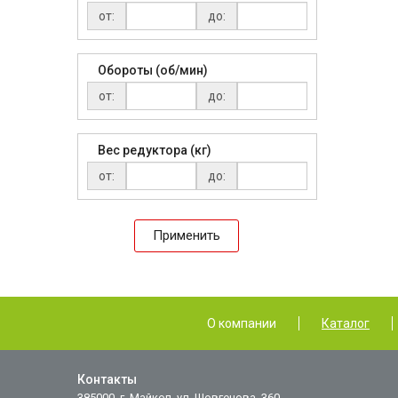
от:
до:
Обороты (об/мин)
от:
до:
Вес редуктора (кг)
от:
до:
Применить
О компании
Каталог
Контакты
385000, г. Майкоп, ул. Шовгенова, 360