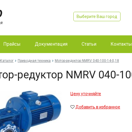
Выберите Ваш город
Прайсы
Документация
Статьи
Контакты
Каталог
Приводная техника
Мо­тор-ре­дук­тор NMRV 040-100-14-0,18
тор-ре­дук­тор NMRV 040-10
Цену уточняйте
Добавить в избранное