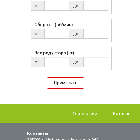
от:
до:
Обороты (об/мин)
от:
до:
Вес редуктора (кг)
от:
до:
Применить
О компании
Каталог
Контакты
385000, г. Майкоп, ул. Шовгенова, 360