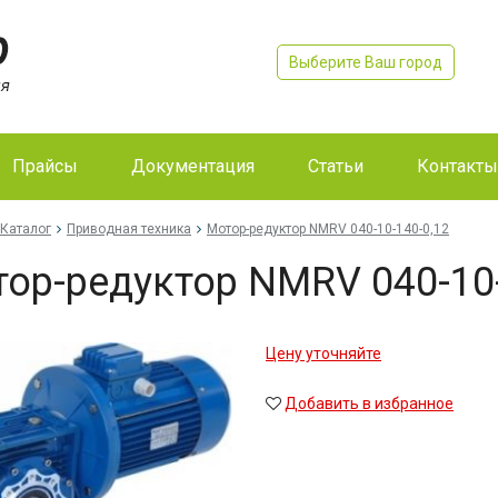
Выберите Ваш город
Прайсы
Документация
Статьи
Контакты
Каталог
Приводная техника
Мо­тор-ре­дук­тор NMRV 040-10-140-0,12
тор-ре­дук­тор NMRV 040-10
Цену уточняйте
Добавить в избранное