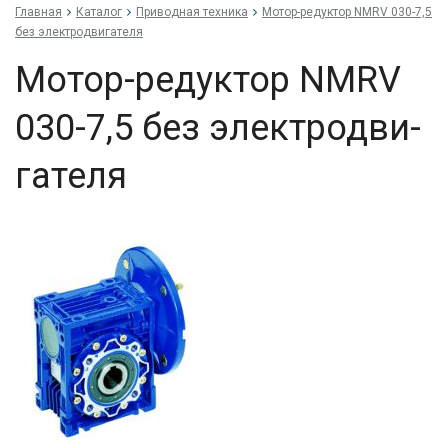
Главная
Каталог
Приводная техника
Мо­тор-ре­дук­тор NMRV 030-7,5
без элек­трод­ви­гате­ля
Мо­тор-ре­дук­тор NMRV
030-7,5 без элек­трод­ви­
гате­ля