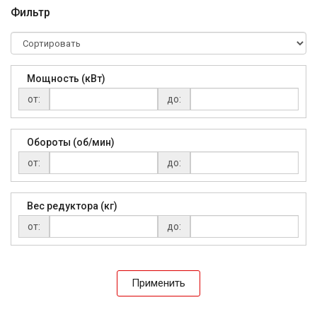
Фильтр
Мощность (кВт)
от:
до:
Обороты (об/мин)
от:
до:
Вес редуктора (кг)
от:
до:
Применить