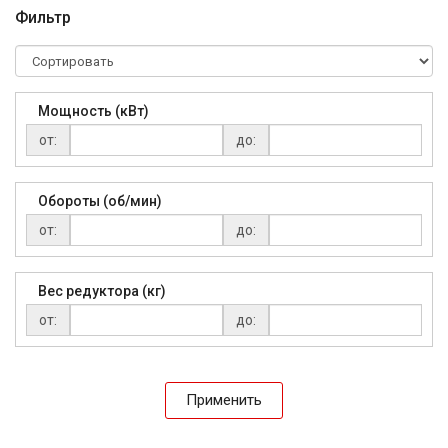
Фильтр
Мощность (кВт)
от:
до:
Обороты (об/мин)
от:
до:
Вес редуктора (кг)
от:
до:
Применить