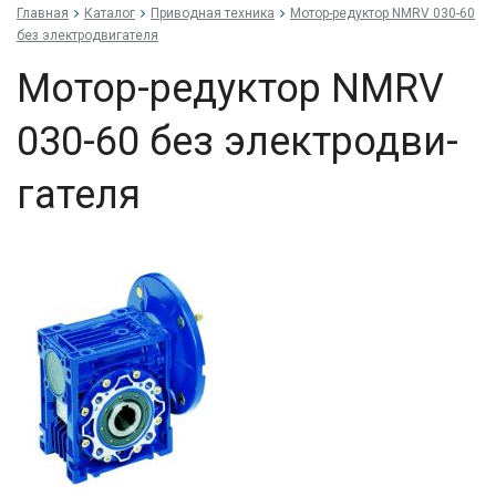
Главная
Каталог
Приводная техника
Мо­тор-ре­дук­тор NMRV 030-60
без элек­трод­ви­гате­ля
Мо­тор-ре­дук­тор NMRV
030-60 без элек­трод­ви­
гате­ля