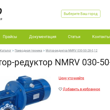
Выберите Ваш город
Прайсы
Документация
Статьи
Контакты
Каталог
Приводная техника
Мо­тор-ре­дук­тор NMRV 030-50-28-0,12
тор-ре­дук­тор NMRV 030-50
Цену уточняйте
Добавить в избранное