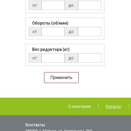
от:
до:
Обороты (об/мин)
от:
до:
Вес редуктора (кг)
от:
до:
Применить
О компании
Каталог
Контакты
385000, г. Майкоп, ул. Шовгенова, 360