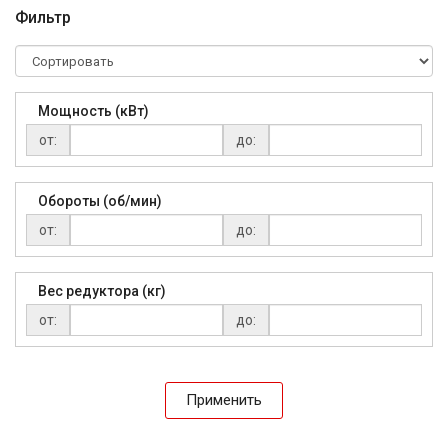
Фильтр
Мощность (кВт)
от:
до:
Обороты (об/мин)
от:
до:
Вес редуктора (кг)
от:
до:
Применить