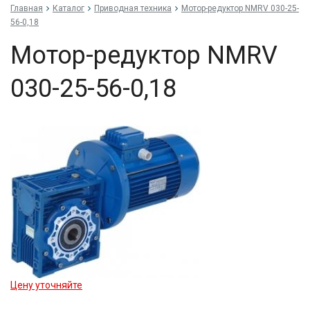
Главная
Каталог
Приводная техника
Мо­тор-ре­дук­тор NMRV 030-25-
56-0,18
Мо­тор-ре­дук­тор NMRV
030-25-56-0,18
Цену уточняйте