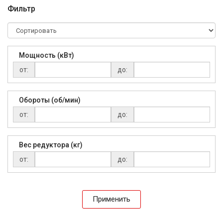
Фильтр
Мощность (кВт)
от:
до:
Обороты (об/мин)
от:
до:
Вес редуктора (кг)
от:
до:
Применить