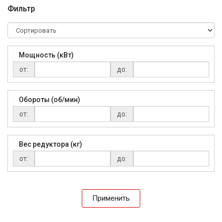
Фильтр
Мощность (кВт)
от:
до:
Обороты (об/мин)
от:
до:
Вес редуктора (кг)
от:
до:
Применить