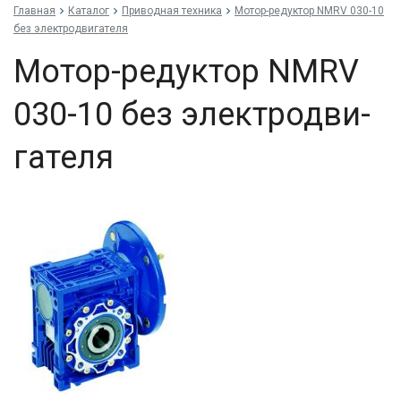
Главная
Каталог
Приводная техника
Мо­тор-ре­дук­тор NMRV 030-10
без элек­трод­ви­гате­ля
Мо­тор-ре­дук­тор NMRV
030-10 без элек­трод­ви­
гате­ля