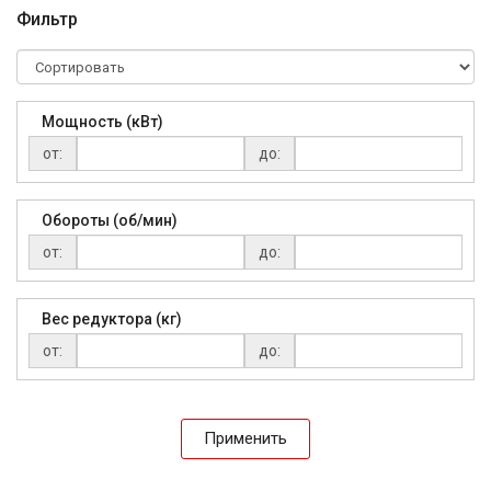
Фильтр
Мощность (кВт)
от:
до:
Обороты (об/мин)
от:
до:
Вес редуктора (кг)
от:
до:
Применить