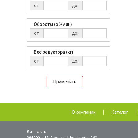
от:
до:
Обороты (об/мин)
от:
до:
Вес редуктора (кг)
от:
до:
Применить
О компании
Каталог
Контакты
385000, г. Майкоп, ул. Шовгенова, 360