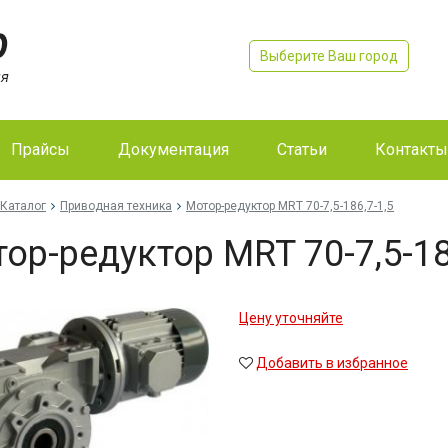
Выберите Ваш город
Прайсы
Документация
Статьи
Контакты
Каталог
Приводная техника
Мо­тор-ре­дук­тор MRT 70-7,5-186,7-1,5
тор-ре­дук­тор MRT 70-7,5-18
Цену уточняйте
Добавить в избранное