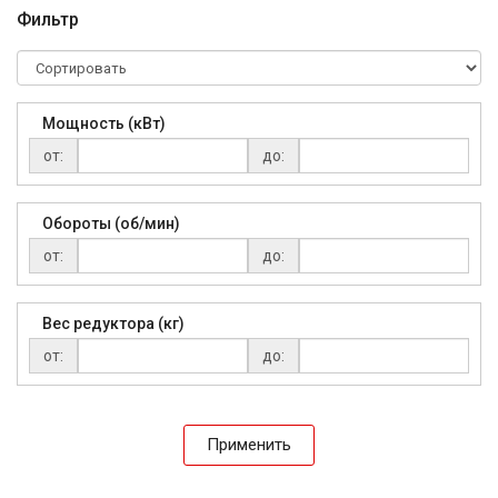
Фильтр
Мощность (кВт)
от:
до:
Обороты (об/мин)
от:
до:
Вес редуктора (кг)
от:
до:
Применить