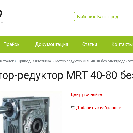
Выберите Ваш город
Прайсы
Документация
Статьи
Контакты
Каталог
Приводная техника
Мо­тор-ре­дук­тор MRT 40-80 без элек­трод­ви­гат
тор-ре­дук­тор MRT 40-80 без
Цену уточняйте
Добавить в избранное