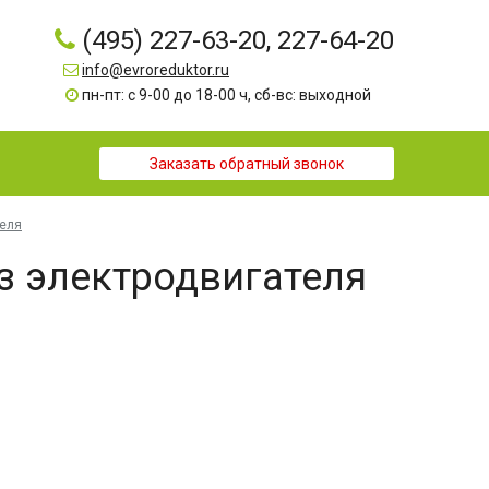
(495) 227-63-20, 227-64-20
info@evroreduktor.ru
пн-пт: с 9-00 до 18-00 ч, сб-вс: выходной
Заказать обратный звонок
е­ля
 элек­трод­ви­гате­ля