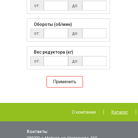
от:
до:
Обороты (об/мин)
от:
до:
Вес редуктора (кг)
от:
до:
Применить
О компании
Каталог
Контакты
385000, г. Майкоп, ул. Шовгенова, 360