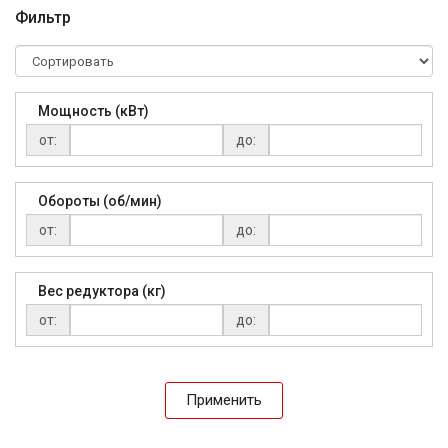
Фильтр
Мощность (кВт)
от:
до:
Обороты (об/мин)
от:
до:
Вес редуктора (кг)
от:
до:
Применить