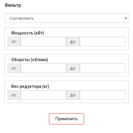
Фильтр
Мощность (кВт)
от:
до:
Обороты (об/мин)
от:
до:
Вес редуктора (кг)
от:
до:
Применить