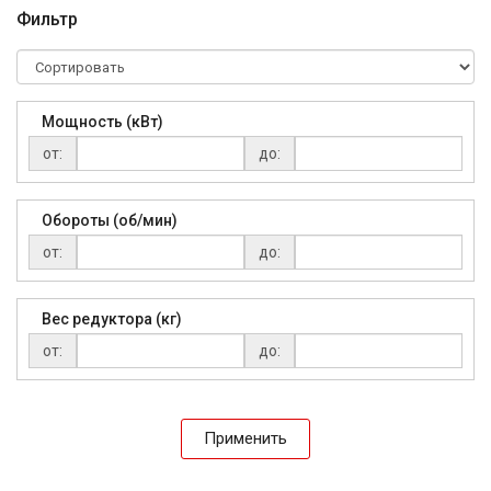
Фильтр
Мощность (кВт)
от:
до:
Обороты (об/мин)
от:
до:
Вес редуктора (кг)
от:
до:
Применить