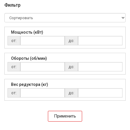
Фильтр
Мощность (кВт)
от:
до:
Обороты (об/мин)
от:
до:
Вес редуктора (кг)
от:
до:
Применить