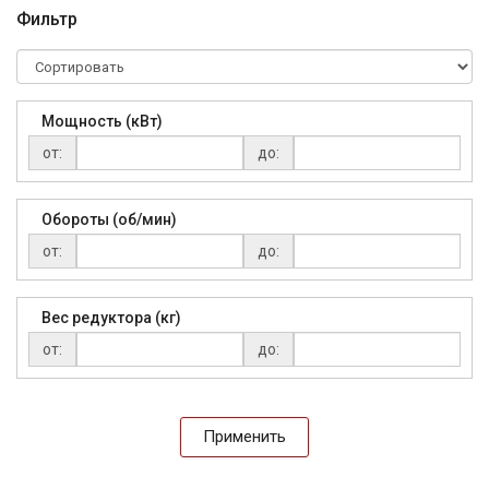
Фильтр
Мощность (кВт)
от:
до:
Обороты (об/мин)
от:
до:
Вес редуктора (кг)
от:
до:
Применить