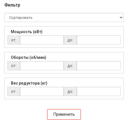
Фильтр
Мощность (кВт)
от:
до:
Обороты (об/мин)
от:
до:
Вес редуктора (кг)
от:
до:
Применить