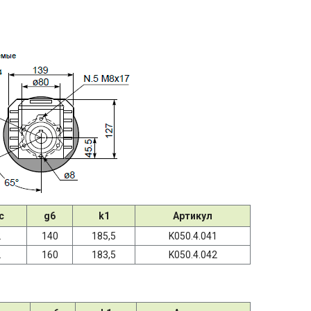
с
g6
k1
Артикул
2
140
185,5
K050.4.041
2
160
183,5
K050.4.042