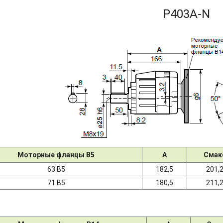
P403A-N
Моторные фланцы B5
A
Cмак
63 B5
182,5
201,
71 B5
180,5
211,