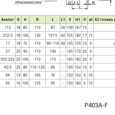
Аналог
G
H
R
L
L1
S
H1
O
øI
S2 только 
112
18
85
110
87
50
130
167
15
-
212/3
18
100
130
107.5
60
155
182
17
11
17
18
75
110
90÷110
50
145
155
15
9
27
25
90
110
130
-
145
172
20
9
022-223
25
100
110
115
-
145
182
20
9
42/3
25
80
110÷120
85
-
145
162
15
9
04
13
80
105
76
-
132
162
5
10
05
16
100
125
90
-
150
182
6
12
P403A-F