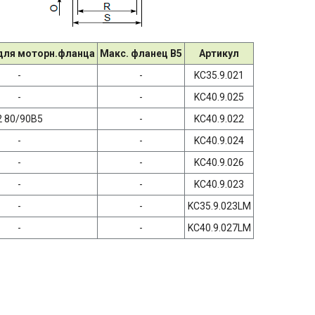
для моторн.фланца
Макс. фланец B5
Артикул
-
-
KC35.9.021
-
-
KC40.9.025
2 80/90B5
-
KC40.9.022
-
-
KC40.9.024
-
-
KC40.9.026
-
-
KC40.9.023
-
-
KC35.9.023LM
-
-
KC40.9.027LM