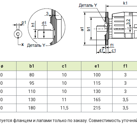
 ø
b1
c1
e1
f1
20
80
10
100
3
40
95
10
115
3
60
110
10
130
3
00
130
11
165
3,5
50
180
11,5
215
3,5
уется фланцем и лапами только по заказу. Совместимость уточняй