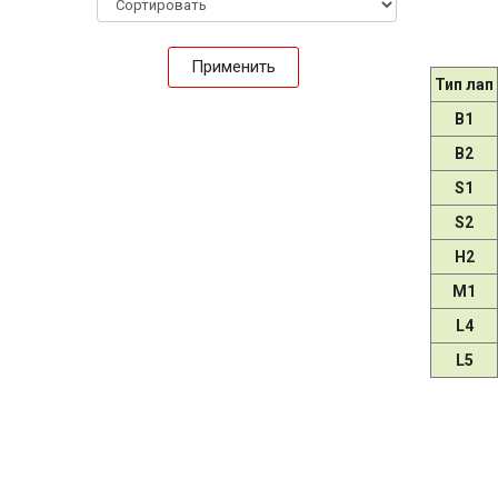
Применить
Тип лап
B1
B2
S1
S2
H2
M1
L4
L5