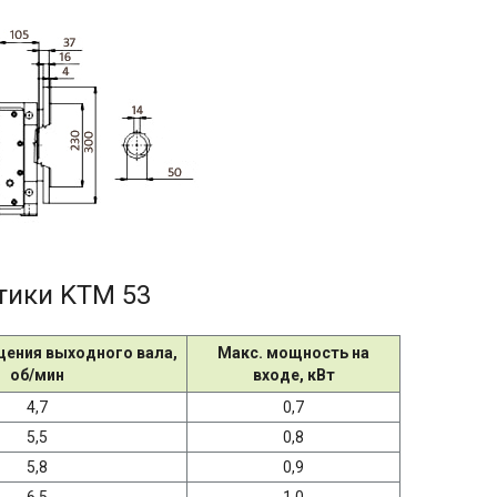
тики KTM 53
щения выходного вала,
Макс. мощность на
об/мин
входе, кВт
4,7
0,7
5,5
0,8
5,8
0,9
6,5
1,0