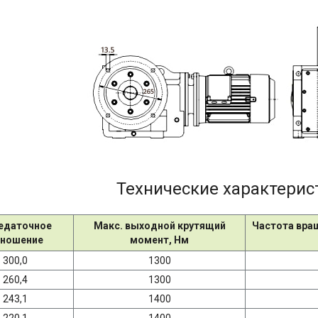
Технические характерис
едаточное
Макс. выходной крутящий
Частота вра
ношение
момент, Нм
300,0
1300
260,4
1300
243,1
1400
220,1
1400