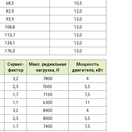
68,5
10,5
82,9
12,0
93,9
13,0
108,8
13,0
110,7
13,0
134,1
13,0
176,0
13,0
Сервис-
Макс. радиальная
Мощность
фактор
нагрузка, Н
двигателя, кВт
3,2
7800
4
2,3
7600
5,5
1,7
7100
7,5
1,1
6300
11
3,2
8400
4
2,3
8000
5,5
1,7
7400
7,5