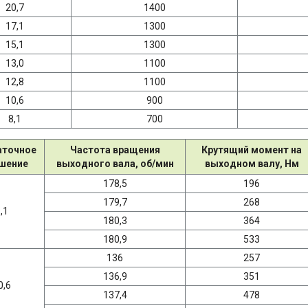
20,7
1400
17,1
1300
15,1
1300
13,0
1100
12,8
1100
10,6
900
8,1
700
аточное
Частота вращения
Крутящий момент на
шение
выходного вала, об/мин
выходном валу, Нм
178,5
196
179,7
268
,1
180,3
364
180,9
533
136
257
136,9
351
0,6
137,4
478