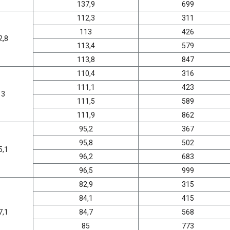
137,9
699
112,3
311
113
426
2,8
113,4
579
113,8
847
110,4
316
111,1
423
13
111,5
589
111,9
862
95,2
367
95,8
502
5,1
96,2
683
96,5
999
82,9
315
84,1
415
7,1
84,7
568
85
773