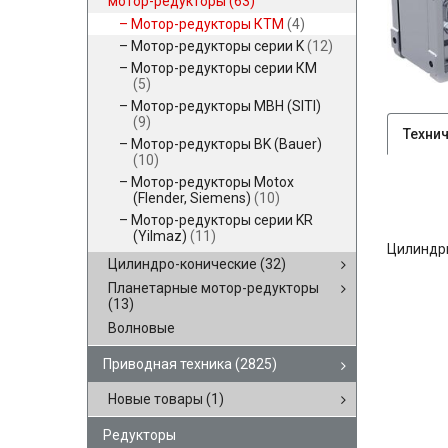
мотор-редукторы
(63)
Мотор-редукторы КТМ
(4)
Мотор-редукторы серии K
(12)
Мотор-редукторы серии КМ
(5)
Мотор-редукторы MBH (SITI)
(9)
Техни
Мотор-редукторы BK (Bauer)
(10)
Мотор-редукторы Motox
(Flender, Siemens)
(10)
Мотор-редукторы серии KR
(Yilmaz)
(11)
Цилиндр
Цилиндро-конические
(32)
Планетарные мотор-редукторы
(13)
Волновые
Приводная техника
(2825)
Новые товары
(1)
Редукторы