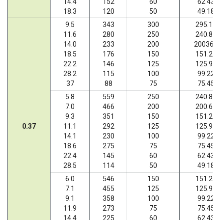
14.4
152
60
62.43
18.3
120
50
49.18
9.5
343
300
295.18
11.6
280
250
240.89
14.0
233
200
200366
18.5
176
150
151.20
22.2
146
125
125.95
28.2
115
100
99.22
37
88
75
75.45
5.8
559
250
240.89
7.0
466
200
200.66
9.3
351
150
151.20
0.37
11.1
292
125
125.95
14.1
230
100
99.22
18.6
275
75
75.45
22.4
145
60
62.43
28.5
114
50
49.18
6.0
546
150
151.20
7.1
455
125
125.95
9.1
358
100
99.22
11.9
273
75
75.45
14.4
225
60
62.43