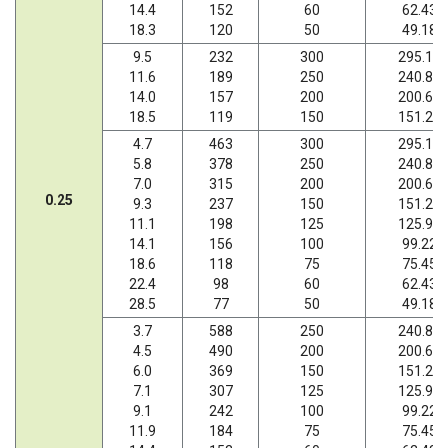
14.4
152
60
62.43
18.3
120
50
49.18
9.5
232
300
295.18
11.6
189
250
240.89
14.0
157
200
200.66
18.5
119
150
151.20
4.7
463
300
295.18
5.8
378
250
240.89
7.0
315
200
200.66
0.25
9.3
237
150
151.20
11.1
198
125
125.95
14.1
156
100
99.22
18.6
118
75
75.45
22.4
98
60
62.43
28.5
77
50
49.18
3.7
588
250
240.89
4.5
490
200
200.66
6.0
369
150
151.20
7.1
307
125
125.95
9.1
242
100
99.22
11.9
184
75
75.45