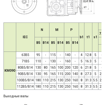
N
M
P
7.5
IEC
b1
t1
s1
B5
B14
B5
B14
B5
B14
63B5
95
-
115
-
140
-
4
12.8
5
-
71B5
110
-
130
-
160
-
5
16.3
5
-
80B5/B14
130
80
165
100
200
120
6
21.8
5
-
KM090
90B5/B14
130
95
165
115
200
140
8
27.3
5
24
100B5/B14
180
110
215
130
250
160
8
31.3
5.5
28
112B5/B14
180
110
215
130
250
160
8
31.3
5.5
28
Выходные валы