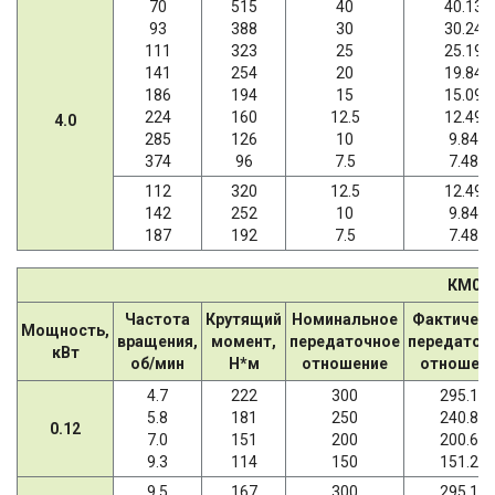
70
515
40
40.13
93
388
30
30.24
111
323
25
25.19
141
254
20
19.84
186
194
15
15.09
224
160
12.5
12.49
4.0
285
126
10
9.84
374
96
7.5
7.48
112
320
12.5
12.49
142
252
10
9.84
187
192
7.5
7.48
КМ09
Частота
Крутящий
Номинальное
Фактичес
Мощность,
вращения,
момент,
передаточное
передаточ
кВт
об/мин
Н*м
отношение
отношен
4.7
222
300
295.18
5.8
181
250
240.89
0.12
7.0
151
200
200.66
9.3
114
150
151.20
9.5
167
300
295.18