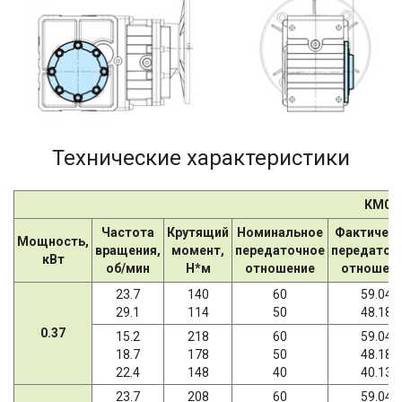
Технические характеристики
КМ09
Частота
Крутящий
Номинальное
Фактичес
Мощность,
вращения,
момент,
передаточное
передаточ
кВт
об/мин
Н*м
отношение
отношен
23.7
140
60
59.04
29.1
114
50
48.18
0.37
15.2
218
60
59.04
18.7
178
50
48.18
22.4
148
40
40.13
23.7
208
60
59.04