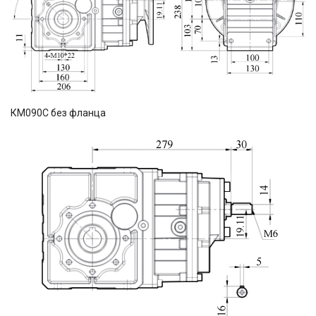
КМ090С без фланца