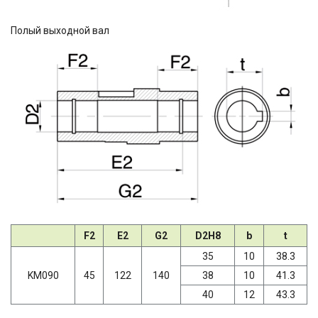
Полый выходной вал
F2
E2
G2
D2H8
b
t
35
10
38.3
KM090
45
122
140
38
10
41.3
40
12
43.3