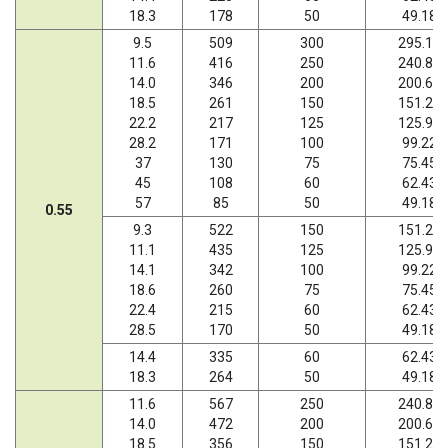
18.3
178
50
49.18
9.5
509
300
295.18
11.6
416
250
240.89
14.0
346
200
200.66
18.5
261
150
151.20
22.2
217
125
125.95
28.2
171
100
99.22
37
130
75
75.45
45
108
60
62.43
57
85
50
49.18
0.55
9.3
522
150
151.20
11.1
435
125
125.95
14.1
342
100
99.22
18.6
260
75
75.45
22.4
215
60
62.43
28.5
170
50
49.18
14.4
335
60
62.43
18.3
264
50
49.18
11.6
567
250
240.89
14.0
472
200
200.66
18.5
356
150
151.20