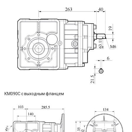
КМ090С с выходным фланцем