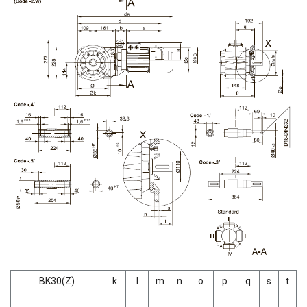
BK30(Z)
k
l
m
n
о
р
q
s
t