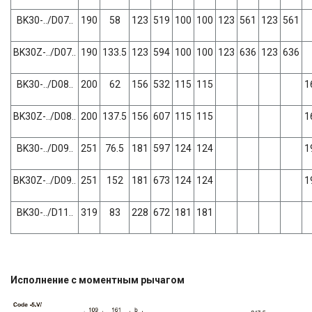
BK30-../D07..
190
58
123
519
100
100
123
561
123
561
BK30Z-../D07..
190
133.5
123
594
100
100
123
636
123
636
BK30-../D08..
200
62
156
532
115
115
1
BK30Z-../D08..
200
137.5
156
607
115
115
1
BK30-../D09..
251
76.5
181
597
124
124
1
BK30Z-../D09..
251
152
181
673
124
124
1
BK30-../D11..
319
83
228
672
181
181
Исполнение с моментным рычагом