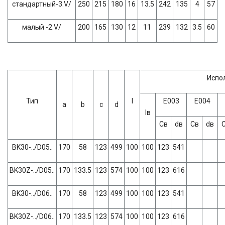
стандартный-3.V/
250
215
180
16
13.5
242
135
4
57
малый -2.V/
200
165
130
12
11
239
132
3.5
60
Испо
Тип
l
Е003
Е004
a
b
c
d
lв
Св
dв
Св
dв
BK30-../D05..
170
58
123
499
100
100
123
541
BK30Z-../D05..
170
133.5
123
574
100
100
123
616
BK30-../D06..
170
58
123
499
100
100
123
541
BK30Z-../D06..
170
133.5
123
574
100
100
123
616