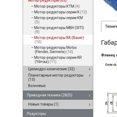
мотор-редукторы
(63)
Мотор-редукторы КТМ
(4)
Мотор-редукторы серии K
(12)
Мотор-редукторы серии КМ
(5)
Техни
Мотор-редукторы MBH (SITI)
(9)
Мотор-редукторы BK (Bauer)
Габа
(10)
Мотор-редукторы Motox
(Flender, Siemens)
(10)
Фланец 
Мотор-редукторы серии KR
(Yilmaz)
(11)
Цилиндро-конические
(32)
Планетарные мотор-редукторы
(13)
Волновые
Приводная техника
(2825)
Новые товары
(1)
Редукторы