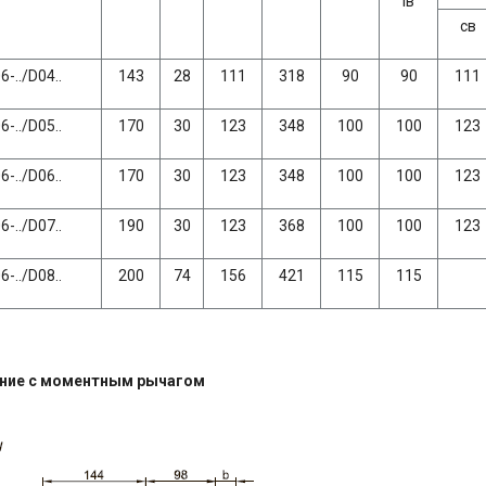
lв
св
6-../D04..
143
28
111
318
90
90
111
6-../D05..
170
30
123
348
100
100
123
6-../D06..
170
30
123
348
100
100
123
6-../D07..
190
30
123
368
100
100
123
6-../D08..
200
74
156
421
115
115
ние с моментным рычагом