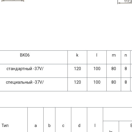
BK06
k
l
m
n
стандартный -37V/
120
100
80
8
специальный -37V/
120
100
80
8
Тип
а
b
с
d
l