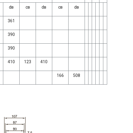
dв
св
dв
св
dв
361
390
390
410
123
410
166
508