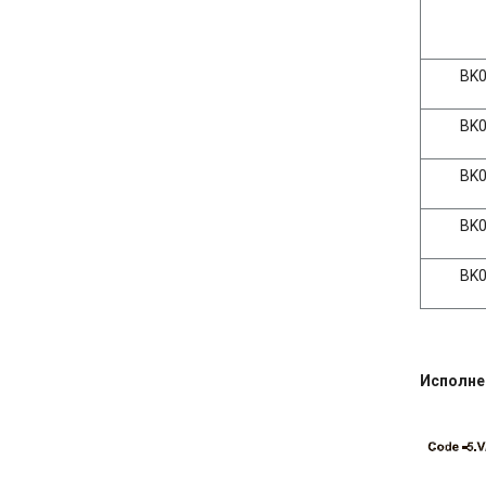
BK0
BK0
BK0
BK0
BK0
Исполне