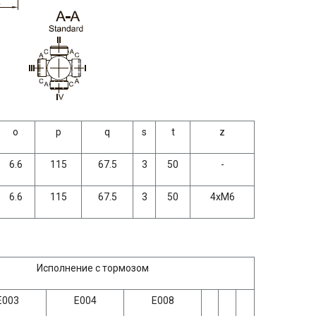
o
р
q
s
t
z
6.6
115
67.5
3
50
-
6.6
115
67.5
3
50
4хМ6
Исполнение с тормозом
Е003
Е004
Е008