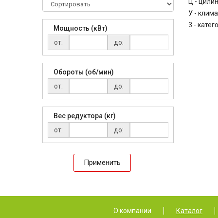
Ц - цили
У - клим
3 - кате
Мощность (кВт)
от:
до:
Обороты (об/мин)
от:
до:
Вес редуктора (кг)
от:
до:
Применить
О компании
Каталог