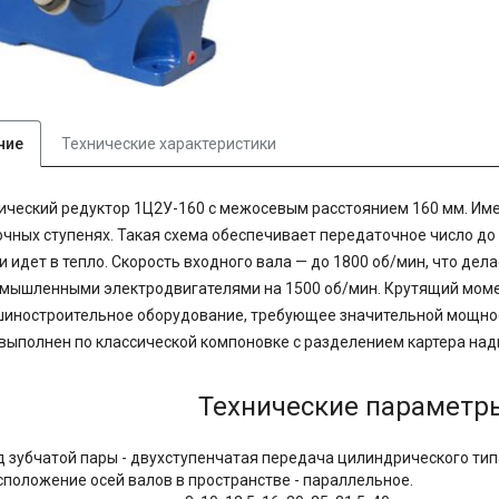
ние
Технические характеристики
ческий редуктор 1Ц2У-160 с межосевым расстоянием 160 мм. Имее
чных ступенях. Такая схема обеспечивает передаточное число до 
 идет в тепло. Скорость входного вала — до 1800 об/мин, что де
ышленными электродвигателями на 1500 об/мин. Крутящий моме
иностроительное оборудование, требующее значительной мощнос
выполнен по классической компоновке с разделением картера над
Технические параметр
д зубчатой пары - двухступенчатая передача цилиндрического тип
сположение осей валов в пространстве - параллельное.