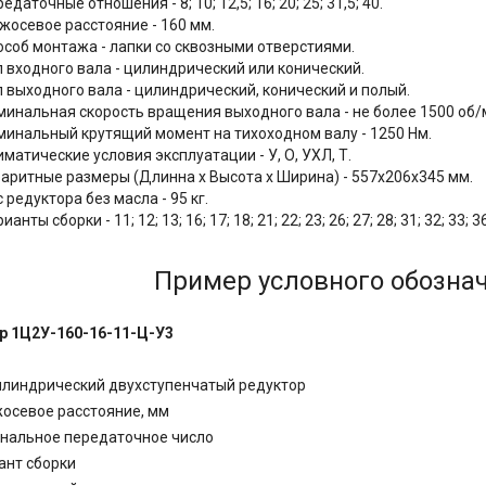
редаточные отношения -
8; 10; 12,5; 16; 20; 25; 31,5; 40.
жосевое расстояние - 160 мм.
особ монтажа - лапки со сквозными отверстиями.
п входного вала - цилиндрический или конический.
п выходного вала - цилиндрический, конический и полый.
минальная скорость вращения выходного вала - не более 1500 об/
минальный крутящий момент на тихоходном валу - 1250 Нм.
матические условия эксплуатации - У, О, УХЛ, Т.
баритные размеры (Длинна x Высота x Ширина) - 557х206х345 мм.
 редуктора без масла - 95 кг.
ианты сборки - 11; 12; 13; 16; 17; 18; 21; 22; 23; 26; 27; 28; 31; 32; 33; 36
Пример условного обознач
р 1Ц2У-160-16-11-Ц-У3
илиндрический двухступенчатый редуктор
жосевое расстояние, мм
инальное передаточное число
иант сборки