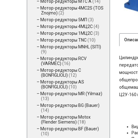
Мотор-редукторы MTC A
(14)
Мотор-редукторы 4MC2S (TOS
Znojmo)
(2)
Мотор-редукторы 5МП
(3)
Мотор-редукторы 4МЦ2С
(4)
Мотор-редукторы 1МЦ2С
(3)
Описа
Мотор-редукторы TNC
(10)
Мотор-редукторы MNHL (SITI)
(9)
Цилиндри
Мотор-редукторы RCV
(VARMEC)
(16)
передато
Мотор-редукторы C
мощности
(BONFIGLIOLI)
(12)
общепром
Мотор-редукторы AS
(BONFIGLIOLI)
(10)
общемаш
Мотор-редукторы MR (Yilmaz)
Ц2У-160 
(13)
Мотор-редукторы BG (Bauer)
(14)
Мотор-редукторы Motox
(Flender Siemens)
(18)
Ви
Мотор-редукторы BF (Bauer)
Ра
(10)