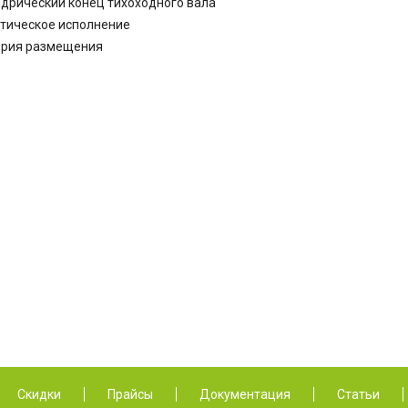
ндрический конец тихоходного вала
атическое исполнение
гория размещения
Скидки
Прайсы
Документация
Статьи