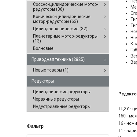
Пе
Соосно-цилиндрические мотор-
Ме
редукторы
(36)
Сп
Коническо-цилиндрические
Ти
мотор-редукторы
(63)
Ти
Цилиндро-конические
(32)
Но
Планетарные мотор-редукторы
Но
(13)
Кли
Волновые
Га
Вес
Приводная техника
(2825)
Вар
Новые товары
(1)
Редукторы
Цилиндрические редукторы
Редукто
Червячные редукторы
Индустриальные редукторы
1Ц2У - ц
160 - ме
16 - ном
Фильтр
11 - вар