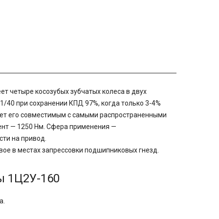
т четыре косозубых зубчатых колеса в двух
1/40 при сохранении КПД 97%, когда только 3-4%
лает его совместимым с самыми распространенными
нт — 1250 Нм. Сфера применения —
ти на привод.
вое в местах запрессовки подшипниковых гнезд.
ы 1Ц2У-160
а.