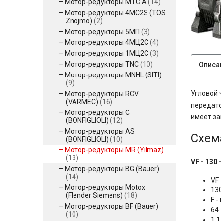
Мотор-редукторы MTC A
(14)
Мотор-редукторы 4MC2S (TOS
Znojmo)
(2)
Мотор-редукторы 5МП
(3)
Мотор-редукторы 4МЦ2С
(4)
Мотор-редукторы 1МЦ2С
(3)
Мотор-редукторы TNC
(10)
Описа
Мотор-редукторы MNHL (SITI)
(9)
Угловой 
Мотор-редукторы RCV
(VARMEC)
(16)
передато
Мотор-редукторы C
имеет за
(BONFIGLIOLI)
(12)
Мотор-редукторы AS
Схем
(BONFIGLIOLI)
(10)
Мотор-редукторы MR (Yilmaz)
(13)
VF - 130 -
Мотор-редукторы BG (Bauer)
(14)
VF
Мотор-редукторы Motox
13
(Flender Siemens)
(18)
F 
Мотор-редукторы BF (Bauer)
64
(10)
1,1