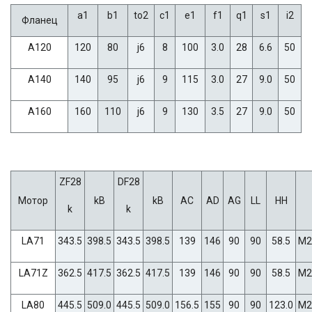
a1
b1
to2
c1
e1
f1
q1
s1
i2
Фланец
A120
120
80
j6
8
100
3.0
28
6.6
50
A140
140
95
j6
9
115
3.0
27
9.0
50
A160
160
110
j6
9
130
3.5
27
9.0
50
ZF28
DF28
Мотор
kB
kB
AC
AD
AG
LL
HH
k
k
LA71
343.5
398.5
343.5
398.5
139
146
90
90
58.5
M2
LA71Z
362.5
417.5
362.5
417.5
139
146
90
90
58.5
M2
LA80
445.5
509.0
445.5
509.0
156.5
155
90
90
123.0
M2