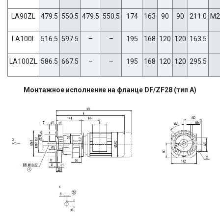
LA90ZL
479.5
550.5
479.5
550.5
174
163
90
90
211.0
M2
LA100L
516.5
597.5
–
–
195
168
120
120
163.5
LA100ZL
586.5
667.5
–
–
195
168
120
120
295.5
Монтажное исполнение на фланце DF/ZF28 (тип A)