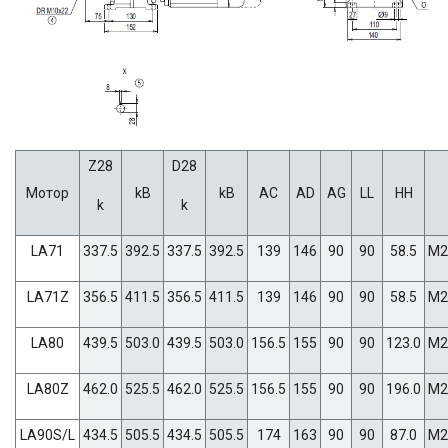
Z28
D28
Мотор
kB
kB
AC
AD
AG
LL
HH
k
k
LA71
337.5
392.5
337.5
392.5
139
146
90
90
58.5
M2
LA71Z
356.5
411.5
356.5
411.5
139
146
90
90
58.5
M2
LA80
439.5
503.0
439.5
503.0
156.5
155
90
90
123.0
M2
LA80Z
462.0
525.5
462.0
525.5
156.5
155
90
90
196.0
M2
LA90S/L
434.5
505.5
434.5
505.5
174
163
90
90
87.0
M2