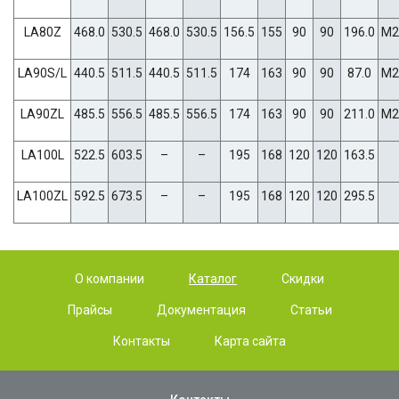
LA80Z
468.0
530.5
468.0
530.5
156.5
155
90
90
196.0
M2
LA90S/L
440.5
511.5
440.5
511.5
174
163
90
90
87.0
M2
LA90ZL
485.5
556.5
485.5
556.5
174
163
90
90
211.0
M2
LA100L
522.5
603.5
–
–
195
168
120
120
163.5
LA100ZL
592.5
673.5
–
–
195
168
120
120
295.5
О компании
Каталог
Скидки
Прайсы
Документация
Статьи
Контакты
Карта сайта