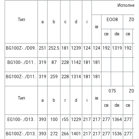
Исполнени
Тип
ЕОО8
Z008
a
b
c
d
i
iв
св
dв
св
d
BG100Z-../D09..
251
252.5
181
1239
124
124
192
1319
192
13
BG100-../D11..
319
87
228
1142
181
181
BG100Z-../D11..
319
259
228
1314
181
181
075
Z075
Тип
iв
a
b
r
d
i
св
dв
св
d
EG100-../D13..
393
100
r55
1229
217
217
277
1364
277
13
BG100Z-../D13..
393
272
266
1401
217
217
277
1536
277
15