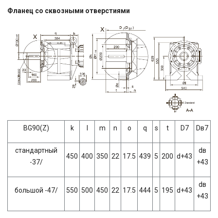
Фланец со сквозными отверстиями
BG90(Z)
k
l
m
n
о
q
s
t
D7
Dв7
стандартный
dв
450
400
350
22
17.5
439
5
200
d+43
-37/
+43
dв
большой -47/
550
500
450
22
17.5
444
5
195
d+43
+43