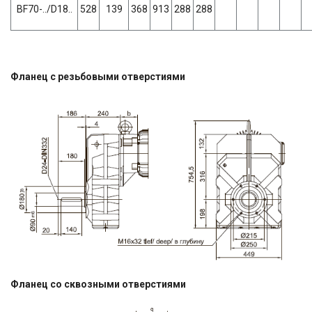
BF70-../D18..
528
139
368
913
288
288
Фланец с резьбовыми отверстиями
Фланец со сквозными отверстиями