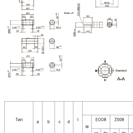
Тип
l
ЕОО8
Z008
a
b
c
d
iв