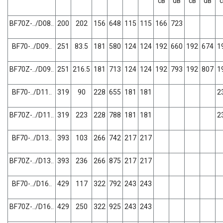
св
dв
св
dв
с
BF70Z-../D08..
200
202
156
648
115
115
166
723
BF70-../D09..
251
83.5
181
580
124
124
192
660
192
674
1
BF70Z-../D09..
251
216.5
181
713
124
124
192
793
192
807
1
BF70-../D11..
319
90
228
655
181
181
2
BF70Z-../D11..
319
223
228
788
181
181
2
BF70-../D13..
393
103
266
742
217
217
BF70Z-../D13..
393
236
266
875
217
217
BF70-../D16..
429
117
322
792
243
243
BF70Z-../D16..
429
250
322
925
243
243