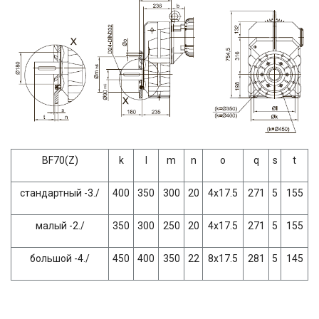
BF70(Z)
k
l
m
n
о
q
s
t
стандартный -3./
400
350
300
20
4х17.5
271
5
155
малый -2./
350
300
250
20
4х17.5
271
5
155
большой -4./
450
400
350
22
8х17.5
281
5
145