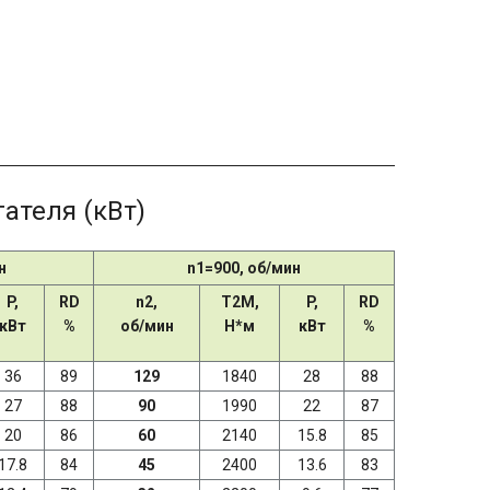
ателя (кВт)
н
n1=900, об/мин
P,
RD
n2,
T2M,
P,
RD
кВт
%
об/мин
Н*м
кВт
%
36
89
129
1840
28
88
27
88
90
1990
22
87
20
86
60
2140
15.8
85
17.8
84
45
2400
13.6
83