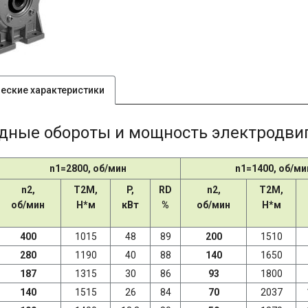
ческие характеристики
дные обороты и мощность электродвиг
n1=2800, об/мин
n1=1400, об/ми
n2,
T2M,
P,
RD
n2,
T2M,
об/мин
Н*м
кВт
%
об/мин
Н*м
400
1015
48
89
200
1510
280
1190
40
88
140
1650
187
1315
30
86
93
1800
140
1515
26
84
70
2037