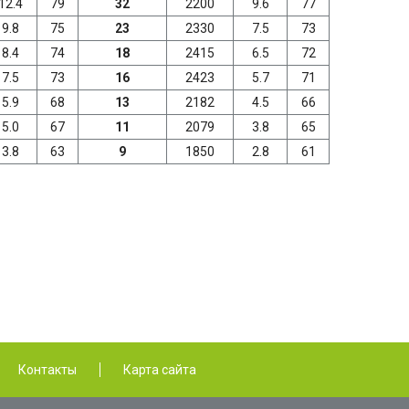
12.4
79
32
2200
9.6
77
9.8
75
23
2330
7.5
73
8.4
74
18
2415
6.5
72
7.5
73
16
2423
5.7
71
5.9
68
13
2182
4.5
66
5.0
67
11
2079
3.8
65
3.8
63
9
1850
2.8
61
Контакты
Карта сайта