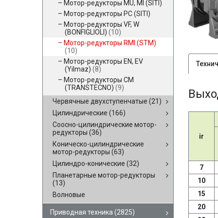
Мотор-редукторы MU, MI (SITI)
Мотор-редукторы PC (SITI)
Мотор-редукторы VF, W
(BONFIGLIOLI)
(10)
Мотор-редукторы RMI (STM)
(10)
Мотор-редукторы EN, EV
Техни
(Yilmaz)
(8)
Мотор-редукторы CM
(TRANSTECNO)
(9)
Выхо
Червячные двухступенчатые
(21)
Цилиндрические
(166)
Соосно-цилиндрические мотор-
редукторы
(36)
ir
Коническо-цилиндрические
мотор-редукторы
(63)
Цилиндро-конические
(32)
7
Планетарные мотор-редукторы
10
(13)
15
Волновые
20
Приводная техника
(2825)