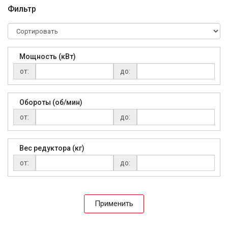
Фильтр
Мощность (кВт)
от:
до:
Обороты (об/мин)
от:
до:
Вес редуктора (кг)
от:
до:
Применить