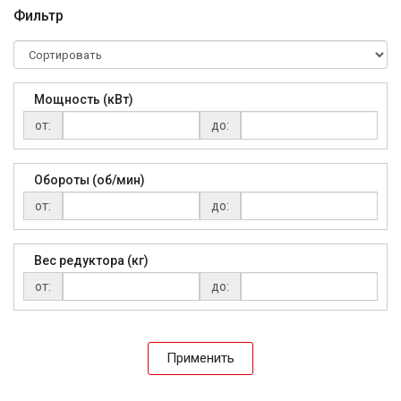
Фильтр
Мощность (кВт)
от:
до:
Обороты (об/мин)
от:
до:
Вес редуктора (кг)
от:
до:
Применить