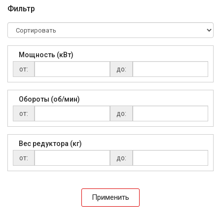
Фильтр
Мощность (кВт)
от:
до:
Обороты (об/мин)
от:
до:
Вес редуктора (кг)
от:
до:
Применить