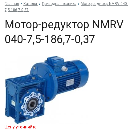
Главная
Каталог
Приводная техника
Мо­тор-ре­дук­тор NMRV 040-
7,5-186,7-0,37
Мо­тор-ре­дук­тор NMRV
040-7,5-186,7-0,37
Цену уточняйте