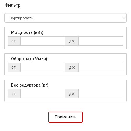
Фильтр
Мощность (кВт)
от:
до:
Обороты (об/мин)
от:
до:
Вес редуктора (кг)
от:
до:
Применить