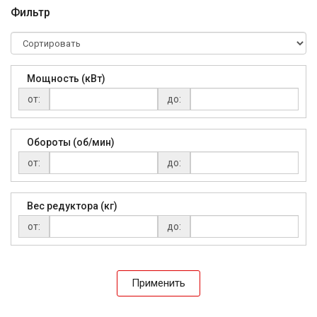
Фильтр
Мощность (кВт)
от:
до:
Обороты (об/мин)
от:
до:
Вес редуктора (кг)
от:
до:
Применить